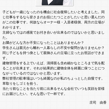
子どもが一歳になったのを機会に社会復帰したいと考えました。同
じ仕事をするなら皆さまのお役にたつことがしたいと思い選んだの
がこの仕事です。何故ならオーナー様・入居者様側、両方の立場が
わかります。
主婦ならではの感覚でお付き合いが出来るのではないかと思いまし
た。
お隣がどんな方か不安になったことはありませんか？
学生さんは親元から離れ一人暮らしの不安や疑問がありませんか？
同じ子どもを持つ身として親御さんの立場に立ったお世話ができま
す。
建物管理をする上でいえば、清掃面も含め細かなところまで気を配
ることが出来ます。それが結果的に建物全体を綺麗に保つことにつ
ながっているのではないかと思います。
弊社管理の駐車場はいつも綺麗なのが私のちょっとした自慢です。
草取りをしゴミを拾う。
当たり前なことを当たり前に出来るそんな会社でいつも笑顔を皆様
にお届けしたい。そんな思いで一杯です。
庄司 由香