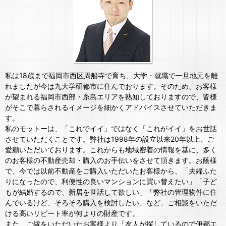
私は18歳まで福岡市西区周船寺で育ち、大学・就職で一旦地元を離
れましたが今は九大学研都市に住んでおります。そのため、お客様
が望まれる福岡市西部・糸島エリアを熟知しておりますので、皆様
がそこで暮らされるイメージを細かくアドバイスさせていただきま
す。
私のモットーは、「これでイイ」ではなく「これがイイ」をお世話
させていただくことです。弊社は1998年の設立以来20年以上、ご
愛顧いただいております。これからも地域密着の情報を基に、多く
のお客様の不動産売却・購入のお手伝いをさせて頂きます。お蔭様
で、今では以前不動産をご購入いただいたお客様から、「夫婦ふた
りになったので、利便性の良いマンションに買い替えたい」「子ど
もが結婚するので、新居を世話して欲しい」「弊社の管理物件に住
んでいるけど、そろそろ購入を検討したい」など、ご相談をいただ
ける高いリピート率が何よりの財産です。
また、ご縁をいただいたお客様より「友人が探しているので伊都エ