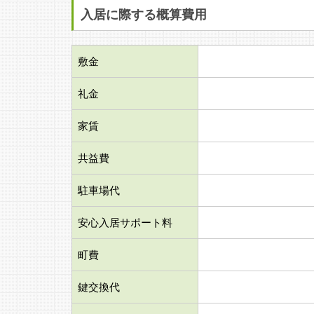
入居に際する概算費用
敷金
礼金
家賃
共益費
駐車場代
安心入居サポート料
町費
鍵交換代