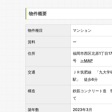
物件概要
物件種目
マンション
賃料
ー
住所
福岡市西区北原1丁目17
号
≫MAP
交通
ＪＲ筑肥線 「九大学
駅」 徒歩6分
構造
鉄筋コンクリート造 
て
築年数
2023年3月